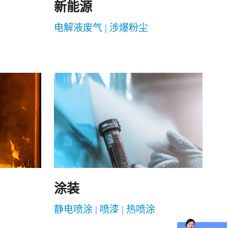
新能源
电解液废气 | 涉爆粉尘
涂装
静电喷涂 | 喷漆 | 热喷涂