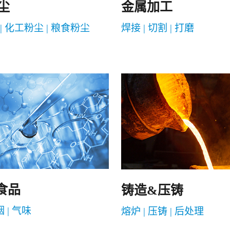
金属加工
尘
焊接 | 切割 | 打磨
| 化工粉尘 | 粮食粉尘
食品
铸造&压铸
烟 | 气味
熔炉 | 压铸 | 后处理