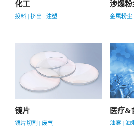
化工
涉爆粉
投料 | 挤出 | 注塑
金属粉尘 
医疗&
镜片
油雾 | 油
镜片切割 | 废气